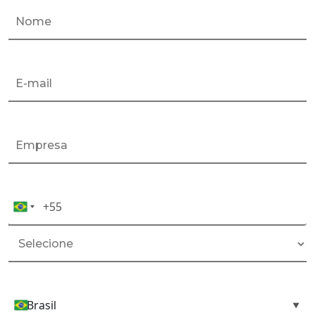
+55
Celular*
Brazil
+55
Brasil
País*
▼