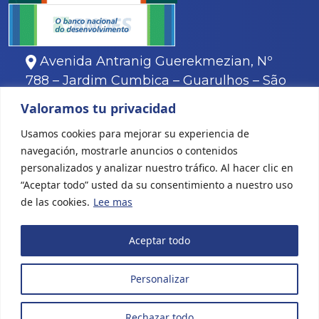
Avenida Antranig Guerekmezian, Nº
788 – Jardim Cumbica – Guarulhos – São
Paulo.
Valoramos tu privacidad
11
3466-8000
Usamos cookies para mejorar su experiencia de
11
3466-8088
navegación, mostrarle anuncios o contenidos
personalizados y analizar nuestro tráfico. Al hacer clic en
“Aceptar todo” usted da su consentimiento a nuestro uso
de las cookies.
Lee mas
Todos los derechos reservados © 2022 Karina Plásticos
|
Aceptar todo
Creación de sitio web
Personalizar
Rechazar todo