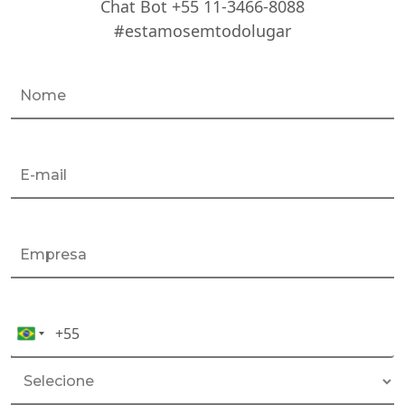
Chat Bot +55 11-3466-8088
#estamosemtodolugar
+55
Celular*
Brazil
+55