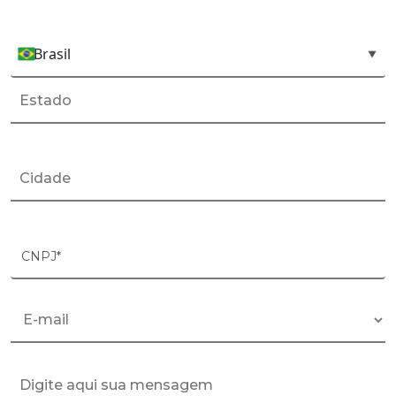
Brasil
País*
▼
CNPJ*