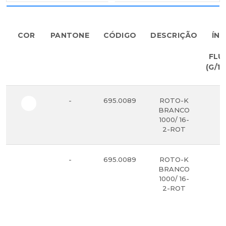
COR
PANTONE
CÓDIGO
DESCRIÇÃO
ÍND
D
FLU
(G/10
-
695.0089
ROTO-K
5
BRANCO
1000/ 16-
2-ROT
-
695.0089
ROTO-K
5
BRANCO
1000/ 16-
2-ROT