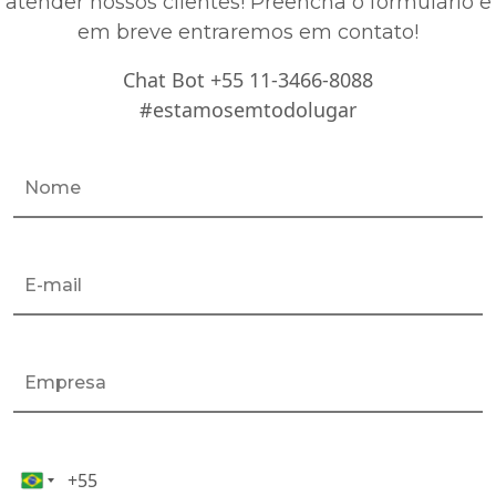
atender nossos clientes! Preencha o formulário e
em breve entraremos em contato!
Chat Bot +55 11-3466-8088
#estamosemtodolugar
+55
Celular*
Brazil