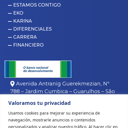
ESTAMOS CONTIGO
EKO
KARINA
DIFERENCIALES
CARRERA
FINANCIERO
Avenida Antranig Guerekmezian, Nº
788 – Jardim Cumbica – Guarulhos – São
Paulo.
Valoramos tu privacidad
11
3466-8000
Usamos cookies para mejorar su experiencia de
11
3466-8088
navegación, mostrarle anuncios o contenidos
personalizados y analizar nuestro tráfico. Al hacer clic en