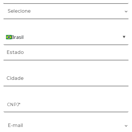
+55
Brasil
País*
▼
CNPJ*