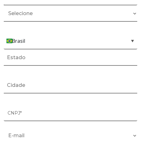
+55
Brasil
País*
▼
CNPJ*