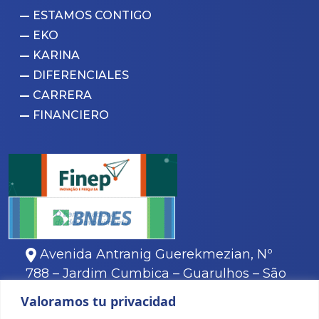
ESTAMOS CONTIGO
EKO
KARINA
DIFERENCIALES
CARRERA
FINANCIERO
Avenida Antranig Guerekmezian, Nº
788 – Jardim Cumbica – Guarulhos – São
Paulo.
Valoramos tu privacidad
11
3466-8000