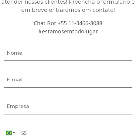
atender nossos clientes! Preencha o formulário e
em breve entraremos em contato!
Chat Bot +55 11-3466-8088
#estamosemtodolugar
+55
Celular*
Brazil