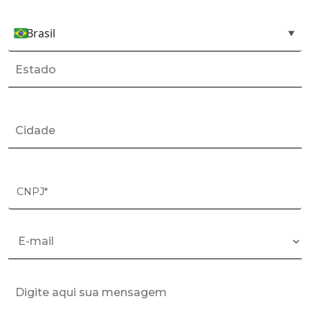
Brasil
País*
▼
CNPJ*