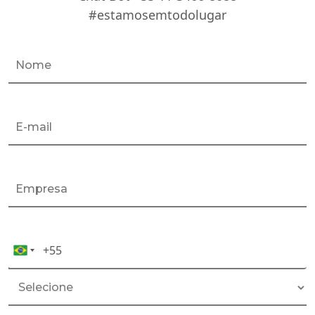
#estamosemtodolugar
+55
Celular*
Brazil
+55