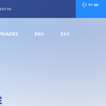
PT-BR
ENTOS
IDADES
EKO
ESG
Ê