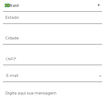
Brasil
País*
▼
CNPJ*