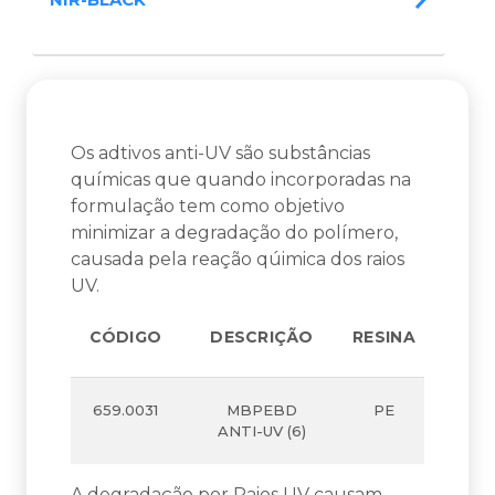
Os adtivos anti-UV são substâncias
químicas que quando incorporadas na
formulação tem como objetivo
minimizar a degradação do polímero,
causada pela reação qúimica dos raios
UV.
CÓDIGO
DESCRIÇÃO
RESINA
659.0031
MBPEBD
PE
ANTI-UV (6)
A degradação por Raios UV causam