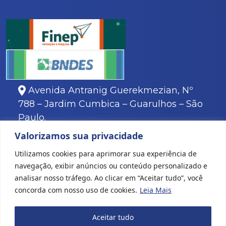
Avenida Antranig Guerekmezian, Nº
788 – Jardim Cumbica – Guarulhos – São
Paulo.
Valorizamos sua privacidade
11
3466-8000
11
3466-8088
Utilizamos cookies para aprimorar sua experiência de
navegação, exibir anúncios ou conteúdo personalizado e
analisar nosso tráfego. Ao clicar em “Aceitar tudo”, você
concorda com nosso uso de cookies.
Leia Mais
Todos os direitos reservados © 2022 Karina Plásticos
|
Aceitar tudo
Criação de sites