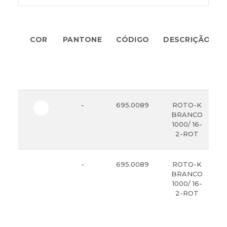
COR
PANTONE
CÓDIGO
DESCRIÇÃO
F
(G
-
695.0089
ROTO-K
BRANCO
1000/ 16-
2-ROT
-
695.0089
ROTO-K
BRANCO
1000/ 16-
2-ROT