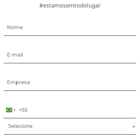
#estamosemtodolugar
+55
Celular*
Brazil
+55