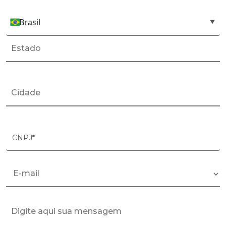
Brasil
País*
▼
CNPJ*