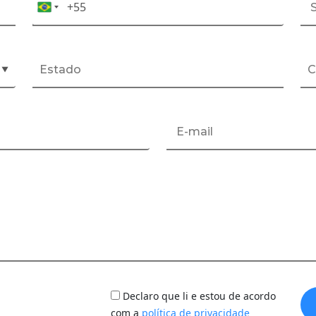
+55
Celular*
Brazil
+55
▼
Declaro que li e estou de acordo
com a
política de privacidade