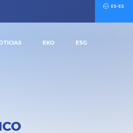
ES-ES
OTICIAS
EKO
ESG
ICO