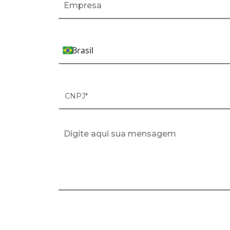
Brasil
País*
CNPJ*