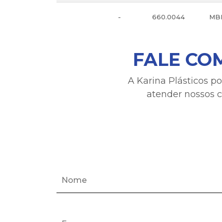
-
660.0044
MBP
FALE CO
A Karina Plásticos p
atender nossos c