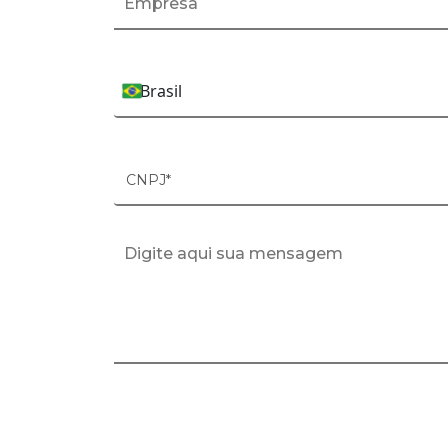
Brasil
País*
CNPJ*