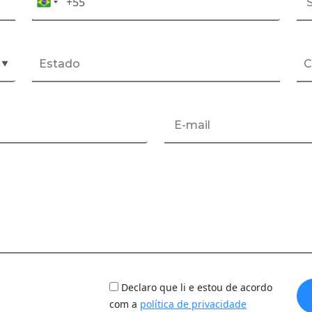
+55
Celular*
Brazil
+55
▼
Declaro que li e estou de acordo
com a
política de privacidade