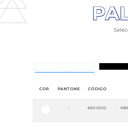
PA
Selec
COR
PANTONE
CÓDIGO
-
660.0002
MBP