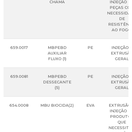
CHAMA
INJEÇÃO D
PEÇAS CO
NECESSIDA
DE
RESISTÊNC
AO FOGO.
659.0017
MBPEBD
PE
INJEÇÃO 
AUXILIAR
EXTRUSÃ
FLUXO (1)
GERAL
659.0081
MBPEBD
PE
INJEÇÃO 
DESSECANTE
EXTRUSÃ
(5)
GERAL
654.0008
MBU BIOCIDA(2)
EVA
EXTRUSÃO
INJEÇÃO D
PRODUTO
QUE
NECESSIT