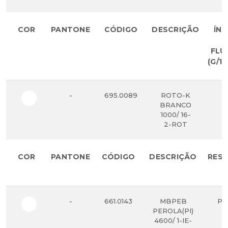
COR
PANTONE
CÓDIGO
DESCRIÇÃO
ÍND
D
FLU
(G/10
-
695.0089
ROTO-K
5
BRANCO
1000/ 16-
2-ROT
COR
PANTONE
CÓDIGO
DESCRIÇÃO
RESI
-
661.0143
MBPEB
PE
PEROLA(PI)
4600/ 1-IE-