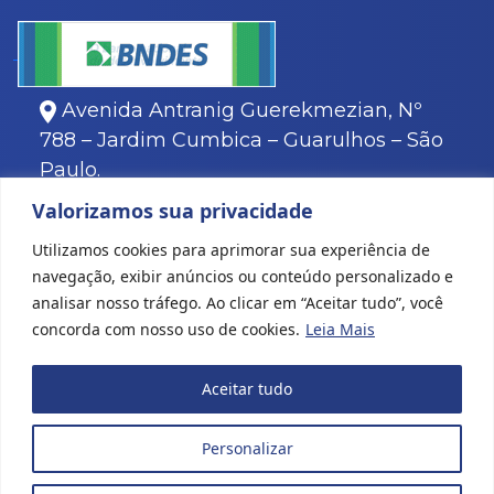
Avenida Antranig Guerekmezian, Nº
788 – Jardim Cumbica – Guarulhos – São
Paulo.
11
3466-8000
Valorizamos sua privacidade
11
3466-8088
Utilizamos cookies para aprimorar sua experiência de
navegação, exibir anúncios ou conteúdo personalizado e
analisar nosso tráfego. Ao clicar em “Aceitar tudo”, você
concorda com nosso uso de cookies.
Leia Mais
Todos os direitos reservados © 2022 Karina Plásticos
|
Aceitar tudo
Criação de sites
Personalizar