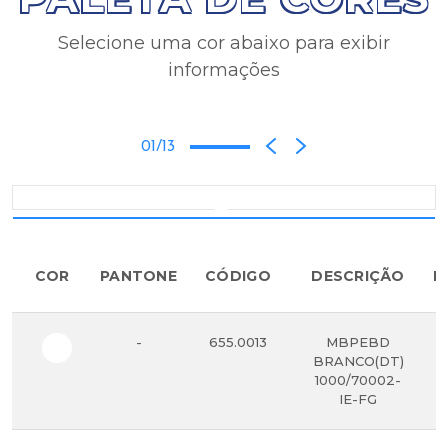
Selecione uma cor abaixo para exibir
informações
01/13
COR
PANTONE
CÓDIGO
DESCRIÇÃO
R
-
655.0013
MBPEBD
BRANCO(DT)
1000/70002-
IE-FG