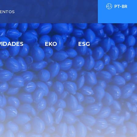
PT-BR
ENTOS
IDADES
EKO
ESG